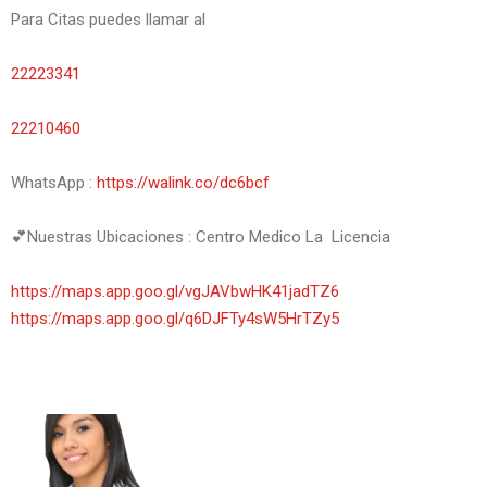
Para Citas puedes llamar al
22223341
22210460
WhatsApp :
https://walink.co/dc6bcf
💕Nuestras Ubicaciones : Centro Medico La Licencia
https://maps.app.goo.gl/vgJAVbwHK41jadTZ6
https://maps.app.goo.gl/q6DJFTy4sW5HrTZy5