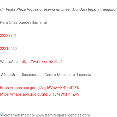
👉
Visitá Plaza Víquez o reservá en línea. ¡Conducí legal y tranquilo!
Para Citas puedes llamar al
22223341
22210460
WhatsApp :
https://walink.co/dc6bcf
💕Nuestras Ubicaciones : Centro Medico La Licencia
https://maps.app.goo.gl/vgJAVbwHK41jadTZ6
https://maps.app.goo.gl/q6DJFTy4sW5HrTZy5