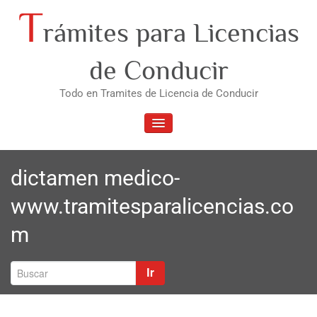
Saltar
T
rámites para Licencias
al
contenido
de Conducir
Todo en Tramites de Licencia de Conducir
ALTERNAR
LA
NAVEGACIÓN
dictamen medico-
www.tramitesparalicencias.co
m
Ir