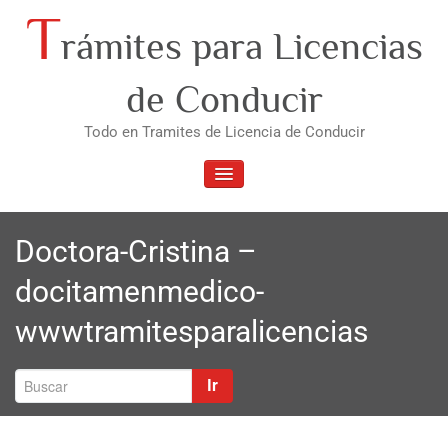
Saltar
T
rámites para Licencias
al
contenido
de Conducir
Todo en Tramites de Licencia de Conducir
ALTERNAR
LA
NAVEGACIÓN
Doctora-Cristina –
docitamenmedico-
wwwtramitesparalicencias
Ir