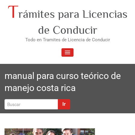
Saltar
T
rámites para Licencias
al
contenido
de Conducir
Todo en Tramites de Licencia de Conducir
ALTERNAR
LA
NAVEGACIÓN
manual para curso teórico de
manejo costa rica
Ir