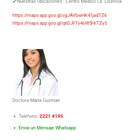
💕Nuestras Ubicaciones : Centro Medico La Licencia
https://maps.app.goo.gl/vgJAVbwHK41jadTZ6
https://maps.app.goo.gl/q6DJFTy4sW5HrTZy5
Doctora Maria Guzman
Teléfono:
2221 4195
Envia un Mensaje Whatsapp