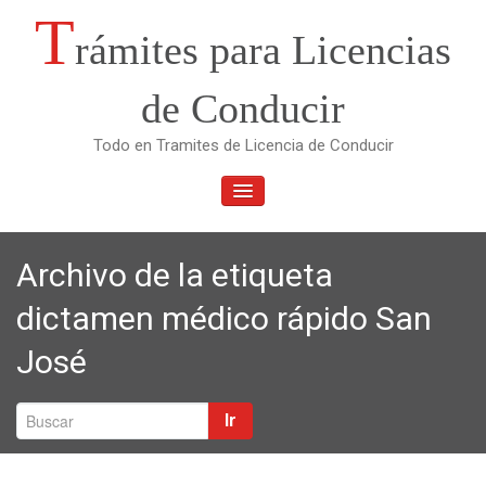
Saltar
T
rámites para Licencias
al
contenido
de Conducir
Todo en Tramites de Licencia de Conducir
ALTERNAR
LA
NAVEGACIÓN
Archivo de la etiqueta
dictamen médico rápido San
José
Ir