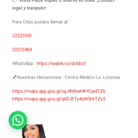
👉
Visitá Plaza Víquez o reservá en línea. ¡Conducí
legal y tranquilo!
Para Citas puedes llamar al
22223341
22210460
WhatsApp :
https://walink.co/dc6bcf
💕Nuestras Ubicaciones : Centro Medico La Licencia
https://maps.app.goo.gl/vgJAVbwHK41jadTZ6
https://maps.app.goo.gl/q6DJFTy4sW5HrTZy5