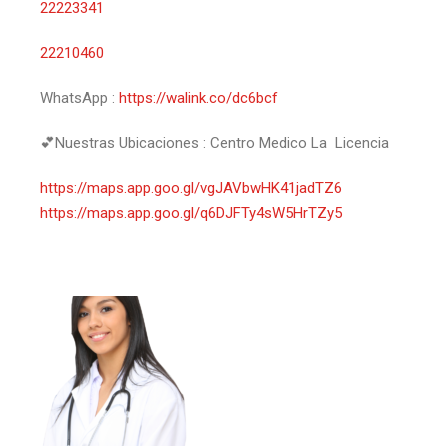
22223341
22210460
WhatsApp :
https://walink.co/dc6bcf
💕Nuestras Ubicaciones : Centro Medico La Licencia
https://maps.app.goo.gl/vgJAVbwHK41jadTZ6
https://maps.app.goo.gl/q6DJFTy4sW5HrTZy5